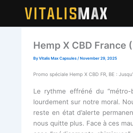
Skip
to
content
Hemp X CBD France (FR
By
Vitalis Max Capsules
/
November 29, 2025
Promo spéciale Hemp X CBD FR, BE : Jusqu’à
Le rythme effréné du “métro-
lourdement sur notre moral. No
reste en état d’alerte permane
nous quitte plus. Face à ces m