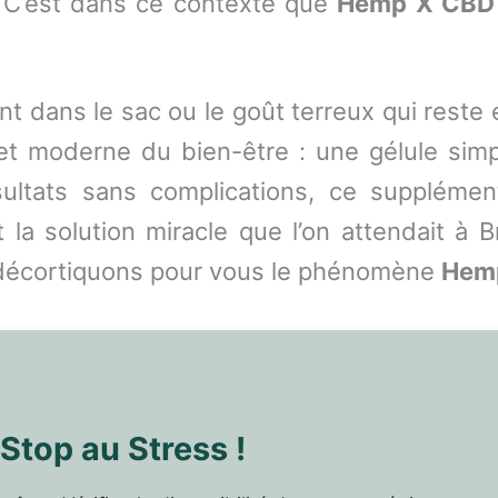
 C’est dans ce contexte que
Hemp X CBD 
ient dans le sac ou le goût terreux qui rest
 moderne du bien-être : une gélule simpl
ultats sans complications, ce supplément
 la solution miracle que l’on attendait à 
 décortiquons pour vous le phénomène
Hemp
Stop au Stress !