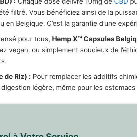
BD) :
Chaque dose délivre 10mg de
CBD
pu
été filtré. Vous bénéficiez ainsi de la puis
u en Belgique. C’est la garantie d’une expér
ensé pour tous,
Hemp X™ Capsules Belgi
ez vegan, ou simplement soucieux de l’éthiq
rs.
 de Riz) :
Pour remplacer les additifs chimiqu
ne digestion légère, même pour les estomacs
rel à Votre Service