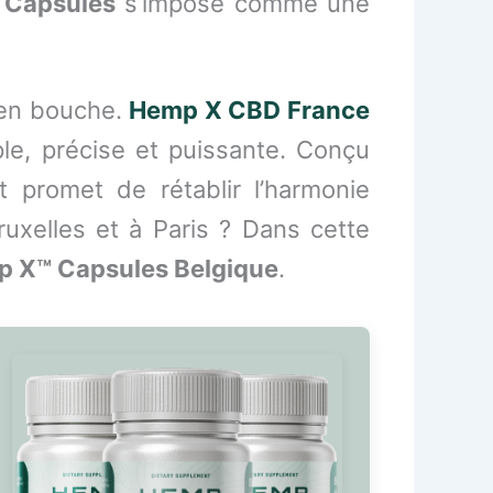
Capsules
s’impose comme une
e en bouche.
Hemp X CBD France
e, précise et puissante. Conçu
 promet de rétablir l’harmonie
Bruxelles et à Paris ? Dans cette
 X™ Capsules Belgique
.