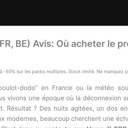
, BE) Avis: Où acheter le pro
 -50% sur les packs multiples. Stock limité. Ne manquez p
boulot-dodo” en France ou la météo sou
us vivons une époque où la déconnexion se
nt. Résultat ? Des nuits agitées, un dos e
aux modernes, beaucoup cherchent une échap