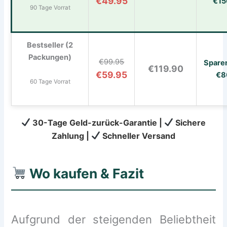
€49.95
€15
90 Tage Vorrat
Bestseller (2
Packungen)
€99.95
Spare
€119.90
€59.95
€8
60 Tage Vorrat
30-Tage Geld-zurück-Garantie |
Sichere
Zahlung |
Schneller Versand
Wo kaufen & Fazit
Aufgrund der steigenden Beliebtheit