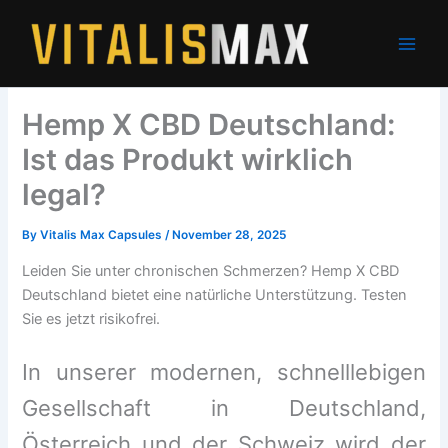
Skip
to
content
Hemp X CBD Deutschland:
Ist das Produkt wirklich
legal?
By
Vitalis Max Capsules
/
November 28, 2025
Leiden Sie unter chronischen Schmerzen? Hemp X CBD
Deutschland bietet eine natürliche Unterstützung. Testen
Sie es jetzt risikofrei.
In unserer modernen, schnelllebigen
Gesellschaft in Deutschland,
Österreich und der Schweiz wird der