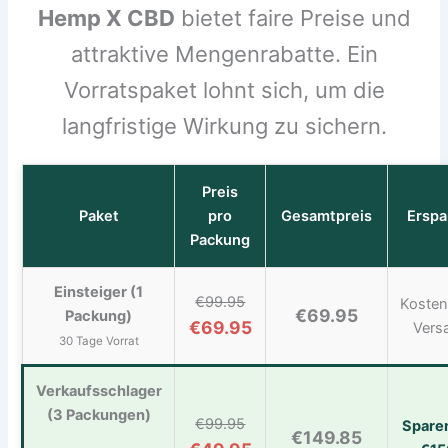
Hemp X CBD
bietet faire Preise und
attraktive Mengenrabatte. Ein
Vorratspaket lohnt sich, um die
langfristige Wirkung zu sichern.
Preis
Paket
pro
Gesamtpreis
Erspa
Packung
Einsteiger (1
€99.95
Kosten
€69.95
Packung)
€69.95
Vers
30 Tage Vorrat
Verkaufsschlager
(3 Packungen)
€99.95
Spare
€149.85