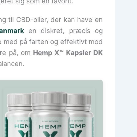
eret sig som en favorit.
 til CBD-olier, der kan have en
anmark
en diskret, præcis og
ge med på farten og effektivt mod
ere på, om
Hemp X™ Kapsler DK
alancen.