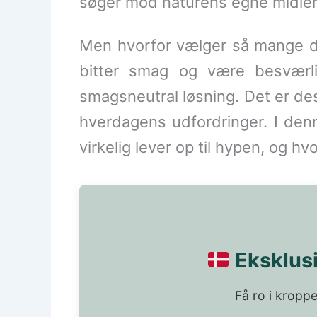
søger mod naturens egne midler
Men hvorfor vælger så mange da
bitter smag og være besværli
smagsneutral løsning. Det er des
hverdagens udfordringer. I d
virkelig lever op til hypen, og 
Eksklusi
Få ro i kroppe