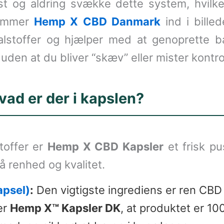
st og aldring svække dette system, hvilket
kommer
Hemp X CBD Danmark
ind i bille
alstoffer og hjælper med at genoprette b
 uden at du bliver “skæv” eller mister kontro
ad er der i kapslen?
stoffer er
Hemp X CBD Kapsler
et frisk pu
 renhed og kvalitet.
apsel)
:
Den vigtigste ingrediens er ren CBD 
er
Hemp X™ Kapsler DK
, at produktet er 10