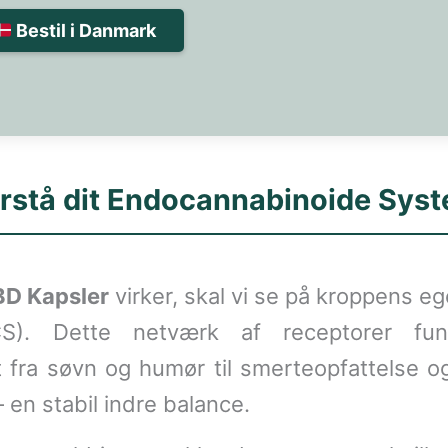
Bestil i Danmark
rstå dit Endocannabinoide Sys
D Kapsler
virker, skal vi se på kroppens eg
S). Dette netværk af receptorer fu
lt fra søvn og humør til smerteopfattelse 
 en stabil indre balance.