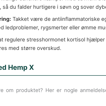
, så du falder hurtigere i søvn og sover dyb
ring:
Takket være de antiinflammatoriske e
ed ledproblemer, rygsmerter eller ømme mus
t regulere stresshormonet kortisol hjælpe
res med større overskud.
med Hemp X
re om produktet? Her er nogle anmeldels