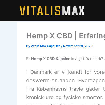
Skip
to
content
Hemp X CBD | Erfaring
By
Vitalis Max Capsules
/
November 29, 2025
Er
Hemp X CBD Kapsler
lovligt i Danmark? J
I Danmark er vi kendt for vore
desværre en anden. Hverdagen e
Fra Københavns travle gader t
kronisk uro og fysiske smerter. 