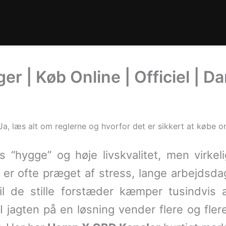
er | Køb Online | Officiel | 
a, læs alt om reglerne og hvorfor det er sikkert at købe onl
s “hygge” og høje livskvalitet, men virk
r ofte præget af stress, lange arbejdsdage
il de stille forstæder kæmper tusindvi
I jagten på en løsning vender flere og fler