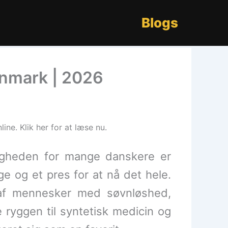
Blogs
Danmark | 2026
ine. Klik her for at læse nu.
eligheden for mange danskere er
 og et pres for at nå det hele.
s af mennesker med søvnløshed,
e ryggen til syntetisk medicin og