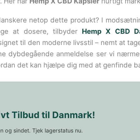
. Her har
Hemp X CBD Kapsler
hurtigt mark
nskere netop dette produkt? I modsætning
ge at dosere, tilbyder
Hemp X CBD D
ignet til den moderne livsstil – nemt at ta
enne dybdegående anmeldelse ser vi nærm
hvordan det kan hjælpe dig med at genfinde b
vt Tilbud til Danmark!
n og sindet. Tjek lagerstatus nu.