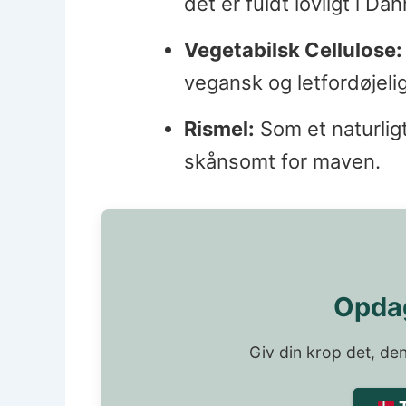
det er fuldt lovligt i D
Vegetabilsk Cellulose:
vegansk og letfordøjelig
Rismel:
Som et naturligt
skånsomt for maven.
Opdag
Giv din krop det, den