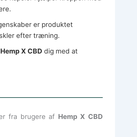
ere.
genskaber er produktet
kler efter træning.
r
Hemp X CBD
dig med at
er fra brugere af
Hemp X CBD