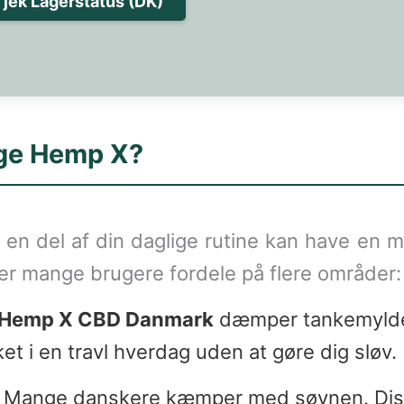
jek Lagerstatus (DK)
lge Hemp X?
l en del af din daglige rutine kan have en m
ver mange brugere fordele på flere områder:
Hemp X CBD Danmark
dæmper tankemylder 
et i en travl hverdag uden at gøre dig sløv.
Mange danskere kæmper med søvnen. Diss