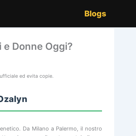
Blogs
i e Donne Oggi?
ufficiale ed evita copie.
 Ozalyn
enetico. Da Milano a Palermo, il nostro