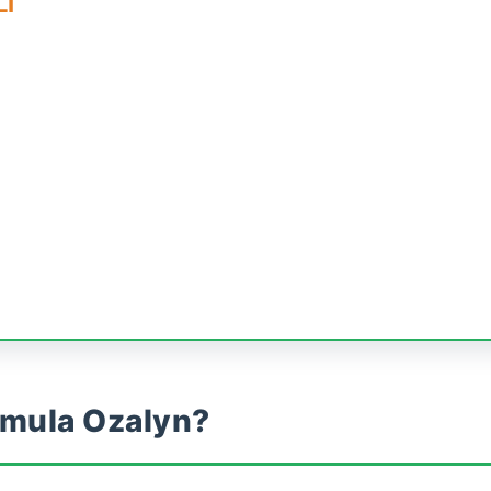
LI
rmula Ozalyn?