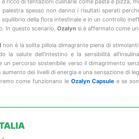
 e ricco di tentazioni culinarie come pasta e pizza, 
in palestra spesso non danno i risultati sperati perc
squilibrio della flora intestinale e in un controllo ine
o. In questo scenario,
Ozalyn
si è affermato come una
l
non è la solita pillola dimagrante piena di stimolanti
la salute dell’intestino e la sensibilità all’insuli
 un percorso sostenibile verso il dimagrimento senza g
 aumento dei livelli di energia e una sensazione di l
neremo come funzionano le
Ozalyn Capsule
e se sono
TALIA