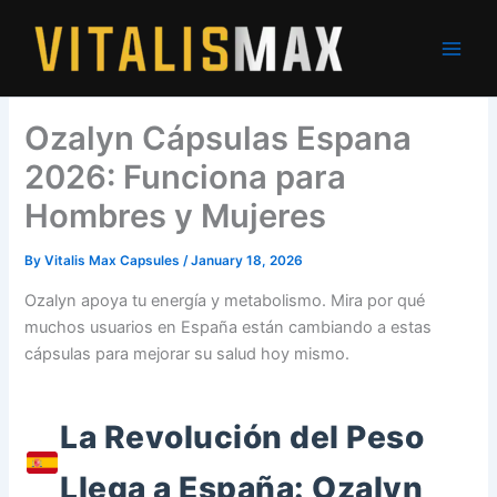
Skip
to
content
Ozalyn Cápsulas Espana
2026: Funciona para
Hombres y Mujeres
By
Vitalis Max Capsules
/
January 18, 2026
Ozalyn apoya tu energía y metabolismo. Mira por qué
muchos usuarios en España están cambiando a estas
cápsulas para mejorar su salud hoy mismo.
La Revolución del Peso
Llega a España: Ozalyn