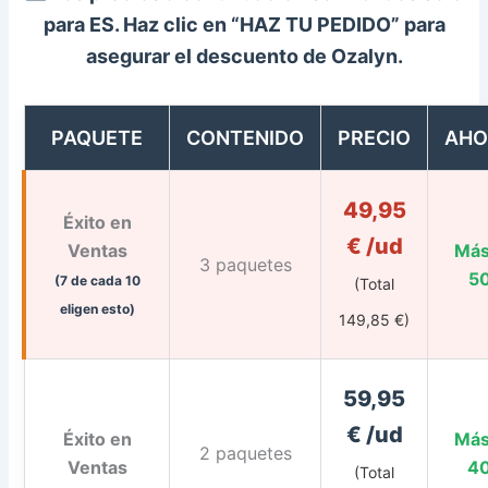
para ES. Haz clic en “HAZ TU PEDIDO” para
asegurar el descuento de
Ozalyn
.
PAQUETE
CONTENIDO
PRECIO
AHO
49,95
Éxito en
€ /ud
Ventas
Más
3 paquetes
5
(7 de cada 10
(Total
eligen esto)
149,85 €)
59,95
€ /ud
Éxito en
Más
2 paquetes
Ventas
4
(Total