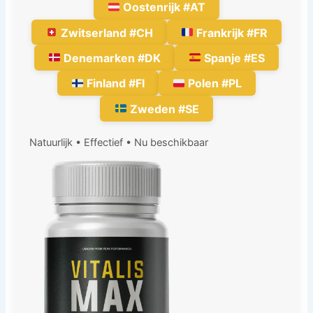
Oostenrijk #AT
Zwitserland #CH
Frankrijk #FR
Denemarken #DK
Spanje #ES
Finland #FI
Polen #PL
Zweden #SE
Natuurlijk • Effectief • Nu beschikbaar