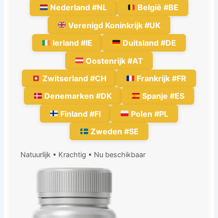
Nederland #NL
België #BE
Verenigd Koninkrijk #UK
Ierland #IE
Duitsland #DE
Oostenrijk #AT
Zwitserland #CH
Frankrijk #FR
Denemarken #DK
Spanje #ES
Finland #FI
Polen #PL
Zweden #SE
Natuurlijk • Krachtig • Nu beschikbaar