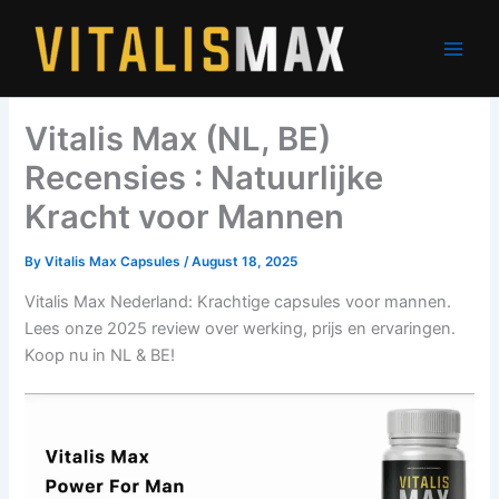
Skip
to
content
Vitalis Max (NL, BE)
Recensies : Natuurlijke
Kracht voor Mannen
By
Vitalis Max Capsules
/
August 18, 2025
Vitalis Max Nederland: Krachtige capsules voor mannen.
Lees onze 2025 review over werking, prijs en ervaringen.
Koop nu in NL & BE!