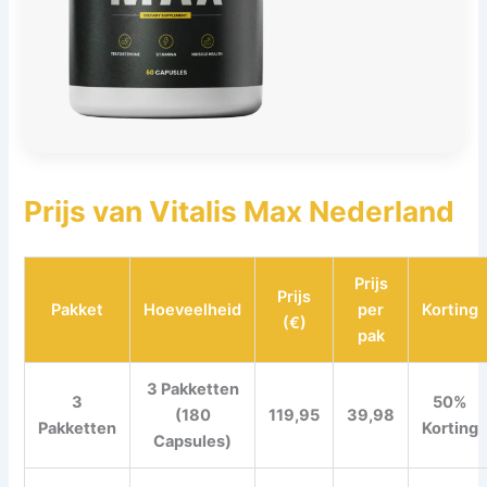
Prijs van
Vitalis Max Nederland
Prijs
Prijs
Pakket
Hoeveelheid
per
Korting
(€)
pak
3 Pakketten
3
50%
(180
119,95
39,98
Pakketten
Korting
Capsules)