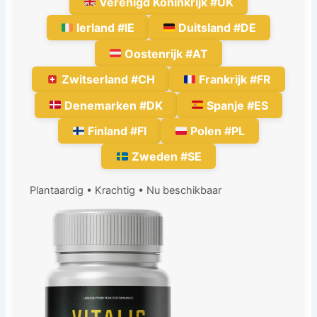
Verenigd Koninkrijk #UK
Ierland #IE
Duitsland #DE
Oostenrijk #AT
Zwitserland #CH
Frankrijk #FR
Denemarken #DK
Spanje #ES
Finland #FI
Polen #PL
Zweden #SE
Plantaardig • Krachtig • Nu beschikbaar