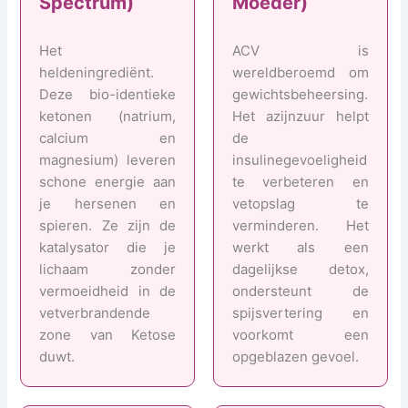
Spectrum)
Moeder)
Het
ACV is
heldeningrediënt.
wereldberoemd om
Deze bio-identieke
gewichtsbeheersing.
ketonen (natrium,
Het azijnzuur helpt
calcium en
de
magnesium) leveren
insulinegevoeligheid
schone energie aan
te verbeteren en
je hersenen en
vetopslag te
spieren. Ze zijn de
verminderen. Het
katalysator die je
werkt als een
lichaam zonder
dagelijkse detox,
vermoeidheid in de
ondersteunt de
vetverbrandende
spijsvertering en
zone van Ketose
voorkomt een
duwt.
opgeblazen gevoel.