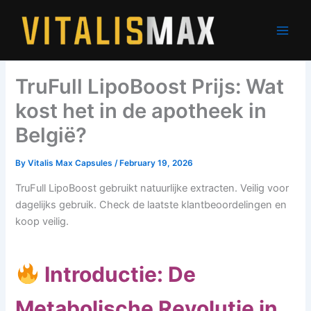
Skip
to
content
TruFull LipoBoost Prijs: Wat
kost het in de apotheek in
België?
By
Vitalis Max Capsules
/
February 19, 2026
TruFull LipoBoost gebruikt natuurlijke extracten. Veilig voor
dagelijks gebruik. Check de laatste klantbeoordelingen en
koop veilig.
Introductie: De
Metabolische Revolutie in