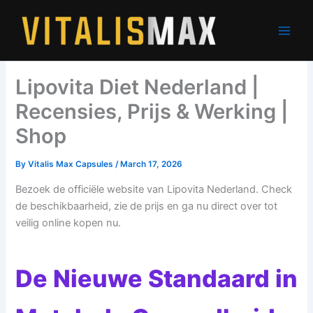
Skip
to
content
Lipovita Diet Nederland |
Recensies, Prijs & Werking |
Shop
By
Vitalis Max Capsules
/
March 17, 2026
Bezoek de officiële website van Lipovita Nederland. Check
de beschikbaarheid, zie de prijs en ga nu direct over tot
veilig online kopen nu.
De Nieuwe Standaard in