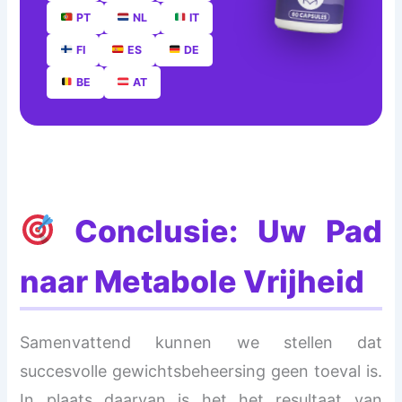
PT
NL
IT
FI
ES
DE
BE
AT
Conclusie: Uw Pad
naar Metabole Vrijheid
Samenvattend kunnen we stellen dat
succesvolle gewichtsbeheersing geen toeval is.
In plaats daarvan is het het resultaat van