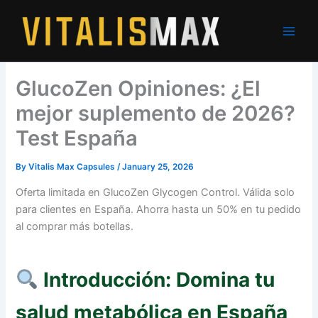
Skip
to
content
GlucoZen Opiniones: ¿El
mejor suplemento de 2026?
Test España
By
Vitalis Max Capsules
/
January 25, 2026
Oferta limitada en GlucoZen Glycogen Control. Válida solo
para clientes en España. Ahorra hasta un 50% en tu pedido
al comprar más botellas.
Introducción: Domina tu
salud metabólica en España