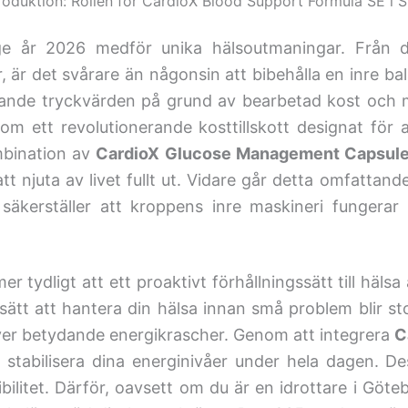
roduktion: Rollen för CardioX Blood Support Formula SE i S
ige år 2026 medför unika hälsoutmaningar. Från d
norr, är det svårare än någonsin att bibehålla en inr
nde tryckvärden på grund av bearbetad kost och mil
m ett revolutionerande kosttillskott designat för 
mbination av
CardioX Glucose Management Capsul
tt njuta av livet fullt ut. Vidare går detta omfattand
 säkerställer att kroppens inre maskineri fungerar
r tydligt att ett proaktivt förhållningssätt till hälsa
sätt att hantera din hälsa innan små problem blir st
lever betydande energikrascher. Genom att integrera
C
tt stabilisera dina energinivåer under hela dagen.
xibilitet. Därför, oavsett om du är en idrottare i Gö