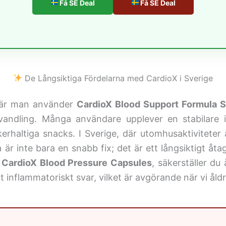
Få SE Deal
Få SE Deal
De Långsiktiga Fördelarna med CardioX i Sverige
 när man använder
CardioX Blood Support Formula 
ling. Många användare upplever en stabilare insul
rhaltiga snacks. I Sverige, där utomhusaktiviteter är
ta är inte bara en snabb fix; det är ett långsiktigt å
d
CardioX Blood Pressure Capsules
, säkerställer du 
mt inflammatoriskt svar, vilket är avgörande när vi åldr