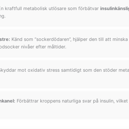
n kraftfull metabolisk utlösare som förbätvar
insulinkänsl
ng.
tre:
Känd som “sockerdödaren”, hjälper den till att minska
lodsocker nivåer efter måltider.
kyddar mot oxidativ stress samtidigt som den stöder meta
nkanel:
Förbättrar kroppens naturliga svar på insulin, vilket b