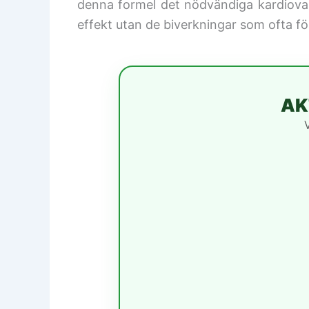
denna formel det nödvändiga kardiovas
effekt utan de biverkningar som ofta f
AK
V