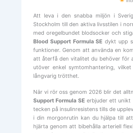
Int
Att leva i den snabba miljön i Sver
Stockholm till den aktiva livsstilen i 
med oregelbundet blodsocker och stiga
Blood Support Formula SE
dykt upp so
funktioner. Genom att använda en ko
att återfå den vitalitet du behöver för a
utöver enkel symtomhantering, vilket
långvarig trötthet.
När vi rör oss genom 2026 blir det alltme
Support Formula SE
erbjuder ett unikt 
tecken på insulinresistens tills de upp
i din morgonrutin kan du hjälpa till a
hjärta genom att bibehålla arteriell fle