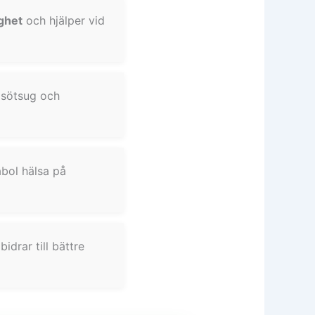
ighet
och hjälper vid
 sötsug och
bol hälsa på
idrar till bättre