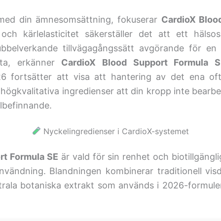
 med din ämnesomsättning, fokuserar
CardioX Bloo
och kärlelasticitet säkerställer det att ett häl
ubbelverkande tillvägagångssätt avgörande för en to
ta, erkänner
CardioX Blood Support Formula S
ortsätter att visa att hantering av det ena ofta h
högkvalitativa ingredienser att din kropp inte bearbet
välbefinnande.
Nyckelingredienser i CardioX-systemet
rt Formula SE
är vald för sin renhet och biotillgänglig
ig användning. Blandningen kombinerar traditionell 
rala botaniska extrakt som används i 2026-formule