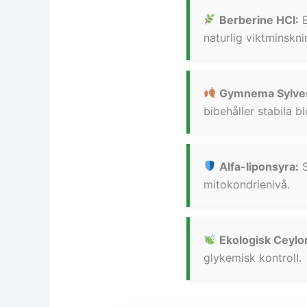
Berberine HCI:
E
naturlig viktminskni
Gymnema Sylves
bibehåller stabila b
Alfa-liponsyra:
S
mitokondrienivå.
Ekologisk Ceylo
glykemisk kontroll.