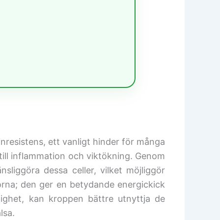
inresistens, ett vanligt hinder för många
r till inflammation och viktökning. Genom
nsliggöra dessa celler, vilket möjliggör
rorna; den ger en betydande energickick
glighet, kan kroppen bättre utnyttja de
lsa.