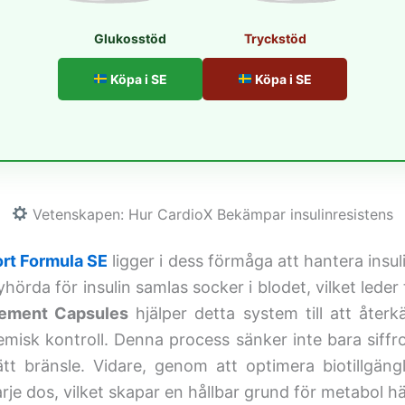
Glukosstöd
Tryckstöd
Köpa i SE
Köpa i SE
Vetenskapen: Hur CardioX Bekämpar insulinresistens
rt Formula SE
ligger i dess förmåga att hantera insul
yhörda för insulin samlas socker i blodet, vilket lede
ement Capsules
hjälper detta system till att återkä
emisk kontroll. Denna process sänker inte bara siff
rätt bränsle. Vidare, genom att optimera biotillgän
arje dos, vilket skapar en hållbar grund för metabol hä