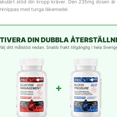
kulärt stöd din kropp kräver. Den 235mg dosen är 
örknippas med tunga läkemedel.
TIVERA DIN DUBBLA ÅTERSTÄLLN
älj ditt målstöd nedan. Snabb frakt tillgänglig i hela Sverig
+