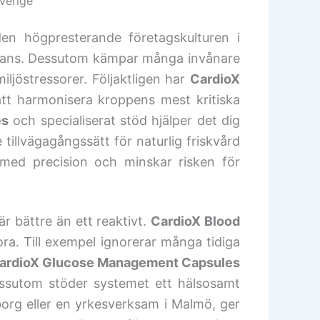
verige
en högpresterande företagskulturen i
e balans. Dessutom kämpar många invånare
jöstressorer. Följaktligen har
CardioX
att harmonisera kroppens mest kritiska
es
och specialiserat stöd hjälper det dig
e tillvägagångssätt för naturlig friskvård
 med precision och minskar risken för
 är bättre än ett reaktivt.
CardioX Blood
ora. Till exempel ignorerar många tidiga
ardioX Glucose Management Capsules
 Dessutom stöder systemet ett hälsosamt
teborg eller en yrkesverksam i Malmö, ger